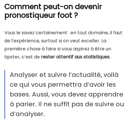
Comment peut-on devenir
pronostiqueur foot ?
Vous le savez certainement : en tout domaine, il faut
de l’expérience, surtout si on veut exceller. La
première chose à faire si vous aspirez à être un
tipster, c’est de
rester attentif aux statistiques.
Analyser et suivre l’actualité, voilà
ce qui vous permettra d’avoir les
bases. Aussi, vous devez apprendre
à parier. Il ne suffit pas de suivre ou
d’analyser.