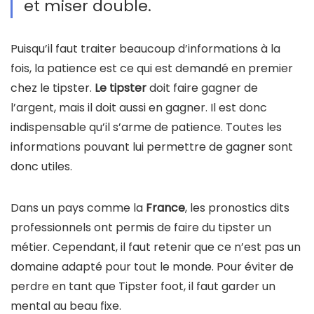
et miser double.
Puisqu’il faut traiter beaucoup d’informations à la
fois, la patience est ce qui est demandé en premier
chez le tipster.
Le tipster
doit faire gagner de
l’argent, mais il doit aussi en gagner. Il est donc
indispensable qu’il s’arme de patience. Toutes les
informations pouvant lui permettre de gagner sont
donc utiles.
Dans un pays comme la
France
, les pronostics dits
professionnels ont permis de faire du tipster un
métier. Cependant, il faut retenir que ce n’est pas un
domaine adapté pour tout le monde. Pour éviter de
perdre en tant que Tipster foot, il faut garder un
mental au beau fixe.