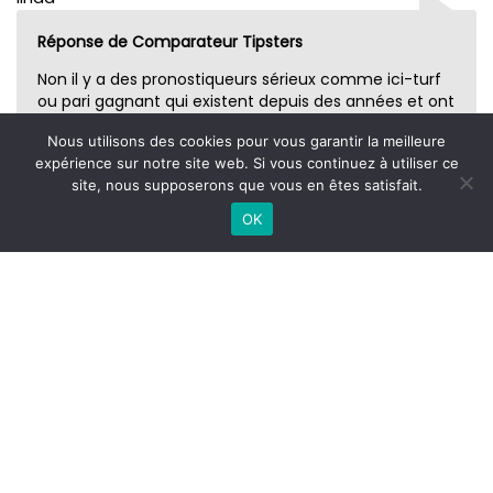
Réponse de Comparateur Tipsters
Non il y a des pronostiqueurs sérieux comme ici-turf
ou pari gagnant qui existent depuis des années et ont
fait gagner des milliers de parieurs
Nous utilisons des cookies pour vous garantir la meilleure
expérience sur notre site web. Si vous continuez à utiliser ce
site, nous supposerons que vous en êtes satisfait.
nul tout les site
OK
Avis de
Ricoturf
je pense que tout les site de pronostic donne de faut prono
jai éte abonnée sur plusieur site et jamais gagner un orde
ou desorde que des bonus 3 de merde je pense qu il faut
payer pour avoir des bon prono pour moi cest du vol
c’étout que sa sois sur youtube
Montre plus
linda
Un mentor
Avis de
Thomas David